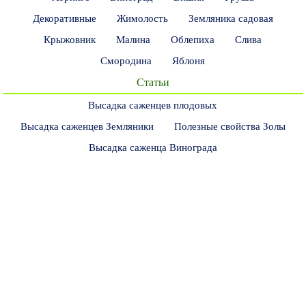
Декоративные
Жимолость
Земляника садовая
Крыжовник
Малина
Облепиха
Слива
Смородина
Яблоня
Статьи
Высадка саженцев плодовых
Высадка саженцев Земляники
Полезные свойства Золы
Высадка саженца Винограда
Высадка саженцев Жимолости
Главная
Баня Дом Огород
Заказать
Контакты
Саженцы почтой в другие города
Саженцы в розницу по г.Челябинск
Саженцы оптовому покупателю
Полезная информация
Интернет-магазин саженцев:
семена, саженцы, посадочный материал почтой.